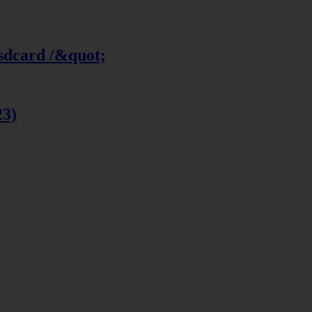
 sdcard /&quot;
23)