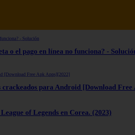
tsune Review 【Análisis en Español】
ta o el pago en línea no funciona? - Solució
ios crackeados para Android [Download Free
 League of Legends en Corea. (2023)