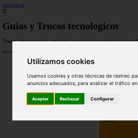
adsltodo.es
☰
Guias y Trucos tecnologicos
Trucos, guias, consejos, novedades y todo lo relaccionado con los ord
Mostrando 1 - 24 de 148 artículos
Utilizamos cookies
Usamos cookies y otras técnicas de rastreo pa
anuncios adecuados, para analizar el tráfico e
Aceptar
Rechazar
Configurar
❮