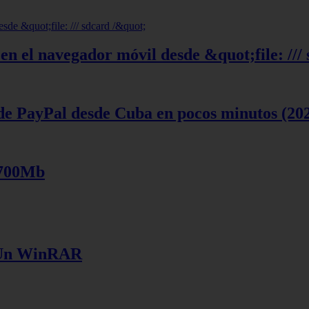
en el navegador móvil desde &quot;file: ///
de PayPal desde Cuba en pocos minutos (20
 700Mb
e Un WinRAR