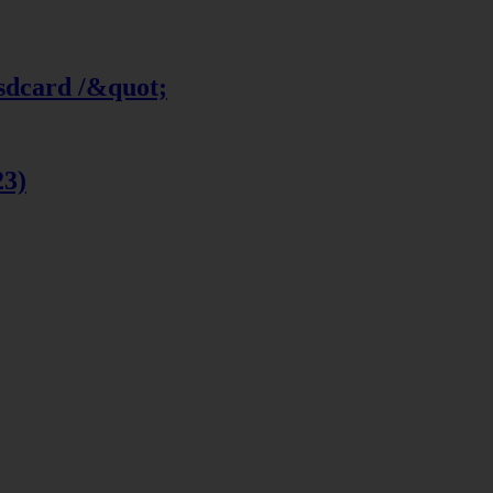
 sdcard /&quot;
23)