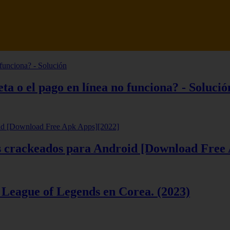
tsune Review 【Análisis en Español】
ta o el pago en línea no funciona? - Solució
ios crackeados para Android [Download Free
 League of Legends en Corea. (2023)