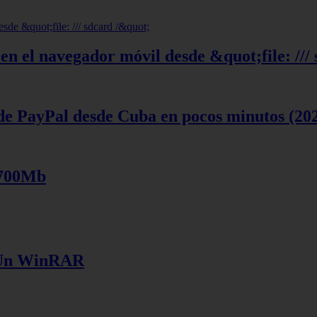
en el navegador móvil desde &quot;file: ///
de PayPal desde Cuba en pocos minutos (20
 700Mb
e Un WinRAR