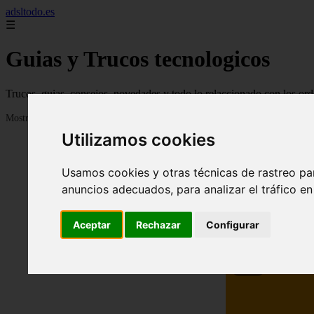
adsltodo.es
☰
Guias y Trucos tecnologicos
Trucos, guias, consejos, novedades y todo lo relaccionado con los ord
Mostrando 1 - 24 de 148 artículos
Utilizamos cookies
Usamos cookies y otras técnicas de rastreo pa
anuncios adecuados, para analizar el tráfico e
Aceptar
Rechazar
Configurar
❮