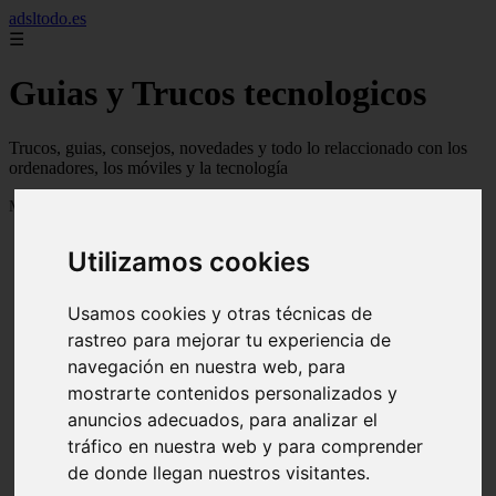
adsltodo.es
☰
Guias y Trucos tecnologicos
Trucos, guias, consejos, novedades y todo lo relaccionado con los
ordenadores, los móviles y la tecnología
Mostrando 1 - 24 de 148 artículos
Utilizamos cookies
Usamos cookies y otras técnicas de
rastreo para mejorar tu experiencia de
navegación en nuestra web, para
❮
❯
mostrarte contenidos personalizados y
anuncios adecuados, para analizar el
tráfico en nuestra web y para comprender
de donde llegan nuestros visitantes.
Newskill Kitsune Review 【Análisis en Español】