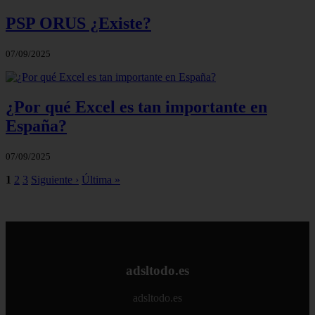
PSP ORUS ¿Existe?
07/09/2025
¿Por qué Excel es tan importante en
España?
07/09/2025
1
2
3
Siguiente ›
Última »
adsltodo.es
adsltodo.es