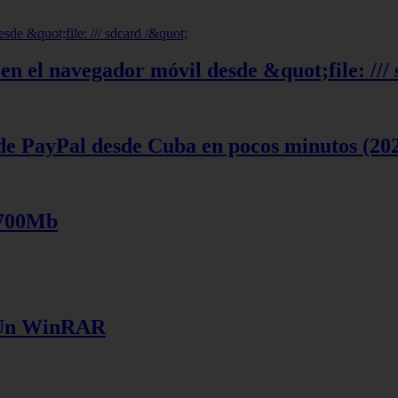
en el navegador móvil desde &quot;file: ///
de PayPal desde Cuba en pocos minutos (20
 700Mb
e Un WinRAR