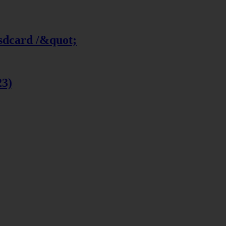
 sdcard /&quot;
23)