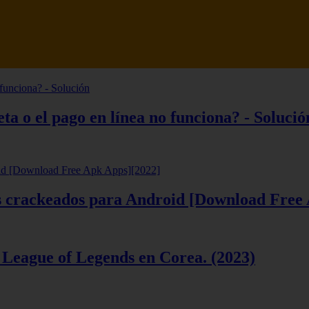
tsune Review 【Análisis en Español】
ta o el pago en línea no funciona? - Solució
ios crackeados para Android [Download Free
 League of Legends en Corea. (2023)