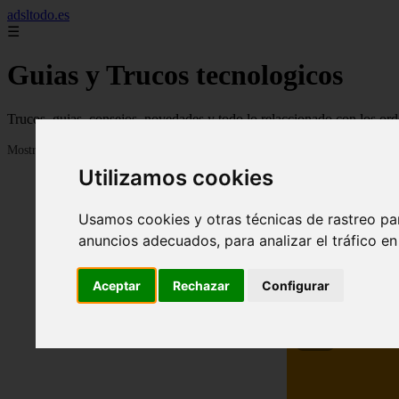
adsltodo.es
☰
Guias y Trucos tecnologicos
Trucos, guias, consejos, novedades y todo lo relaccionado con los ord
Mostrando 1 - 24 de 148 artículos
Utilizamos cookies
Usamos cookies y otras técnicas de rastreo pa
anuncios adecuados, para analizar el tráfico e
Aceptar
Rechazar
Configurar
❮