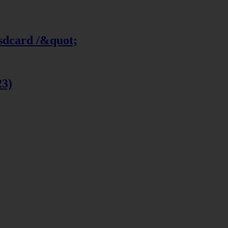
 sdcard /&quot;
23)