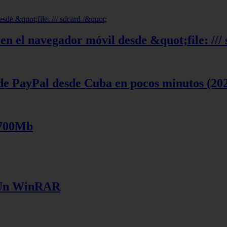
en el navegador móvil desde &quot;file: ///
de PayPal desde Cuba en pocos minutos (20
 700Mb
e Un WinRAR